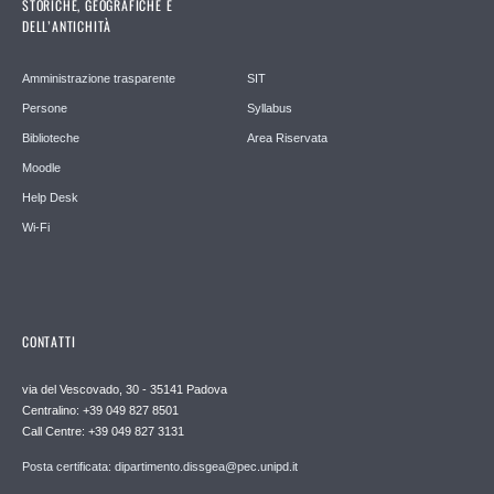
STORICHE, GEOGRAFICHE E
DELL’ANTICHITÀ
Amministrazione trasparente
SIT
Persone
Syllabus
Biblioteche
Area Riservata
Moodle
Help Desk
Wi-Fi
CONTATTI
via del Vescovado, 30 - 35141 Padova
Centralino: +39 049 827 8501
Call Centre: +39 049 827 3131
Posta certificata: dipartimento.dissgea@pec.unipd.it