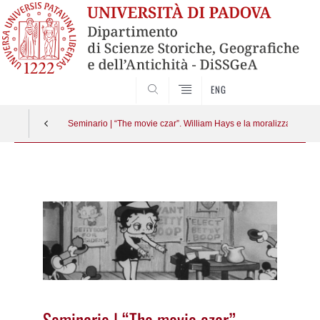
SEARCH
ENG
Seminario | “The movie czar”. William Hays e la moralizzazione 
Vai
al
contenuto
Seminario | “The movie czar”.