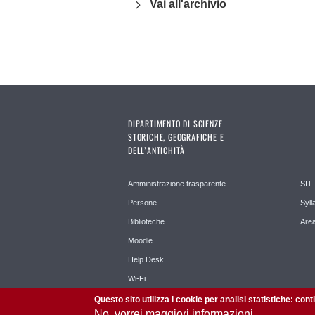
Vai all'archivio
DIPARTIMENTO DI SCIENZE
STORICHE, GEOGRAFICHE E
DELL’ANTICHITÀ
Amministrazione trasparente
SIT
Persone
Syll
Biblioteche
Area
Moodle
Help Desk
Wi-Fi
Questo sito utilizza i cookie per analisi statistiche: con
No, vorrei maggiori informazioni