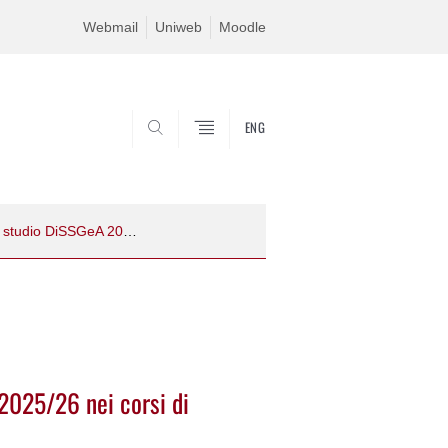
Webmail
Uniweb
Moodle
ENG
SEARCH
Avviso di vacanza insegnamenti a.a. 2025/26 nei corsi di studio DiSSGeA 2025DM-03
 2025/26 nei corsi di