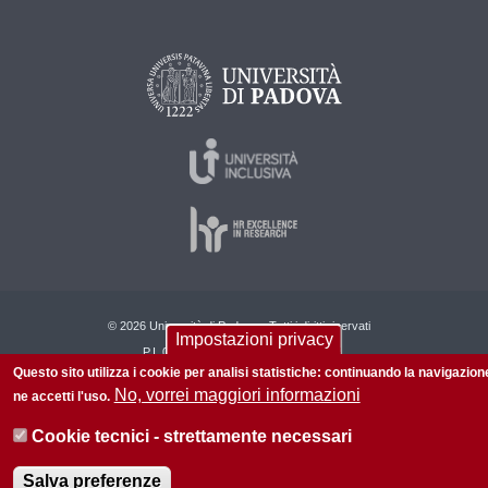
© 2026 Università di Padova - Tutti i diritti riservati
Impostazioni privacy
P.I. 00742430283 C.F. 80006480281
Questo sito utilizza i cookie per analisi statistiche: continuando la navigazion
Informazioni su questo sito
Accessibilità |
Privacy policy
No, vorrei maggiori informazioni
ne accetti l'uso.
Cookie tecnici - strettamente necessari
Salva preferenze