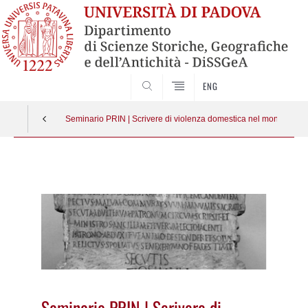
SEARCH
ENG
Seminario PRIN | Scrivere di violenza domestica nel mondo roma
Vai
al
contenuto
Seminario PRIN | Scrivere di