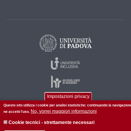
Impostazioni privacy
Questo sito utilizza i cookie per analisi statistiche: continuando la navigazion
© 2026 Università di Padova - Tutti i diritti riservati
No, vorrei maggiori informazioni
ne accetti l'uso.
P.I. 00742430283 C.F. 80006480281
Cookie tecnici - strettamente necessari
Informazioni su questo sito
Accessibilità |
Privacy policy