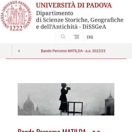
SEARCH
ENG
Bando Percorso MATILDA - a.a. 2022/23
Vai
al
contenuto
Bando Percorso MATILDA - a.a.