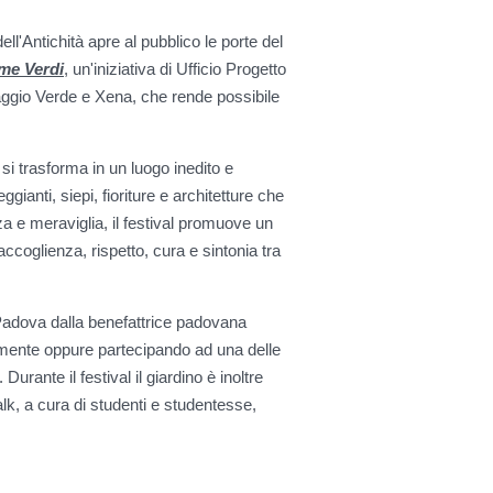
ll'Antichità apre al pubblico le porte del
me Verdi
,
un'iniziativa di Ufficio Progetto
aggio Verde e Xena, che rende possibile
tà si trasforma in un luogo inedito e
ggianti, siepi, fioriture e architetture che
za e meraviglia, il festival promuove un
ccoglienza, rispetto, cura e sintonia tra
i Padova dalla benefattrice padovana
amente oppure partecipando ad una delle
urante il festival il giardino è inoltre
alk, a cura di studenti e studentesse,