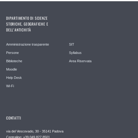
DIPARTIMENTO DI SCIENZE
STORICHE, GEOGRAFICHE E
DELL’ANTICHITÀ
Amministrazione trasparente
SIT
Persone
Syllabus
Biblioteche
Area Riservata
Moodle
Help Desk
Wi-Fi
CONTATTI
via del Vescovado, 30 - 35141 Padova
Centralino: +39 049 827 8501