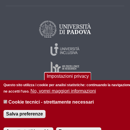
Impostazioni privacy
Questo sito utilizza i cookie per analisi statistiche: continuando la navigazion
No, vorrei maggiori informazioni
ne accetti l'uso.
© 2026 Università di Padova - Tutti i diritti riservati
P.I. 00742430283 C.F. 80006480281
Cookie tecnici - strettamente necessari
Informazioni su questo sito
Accessibilità |
Privacy policy
Salva preferenze