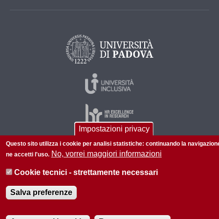
Impostazioni privacy
Questo sito utilizza i cookie per analisi statistiche: continuando la navigazion
No, vorrei maggiori informazioni
ne accetti l'uso.
© 2026 Università di Padova - Tutti i diritti riservati
P.I. 00742430283 C.F. 80006480281
Cookie tecnici - strettamente necessari
Informazioni su questo sito
Accessibilità |
Privacy policy
Salva preferenze