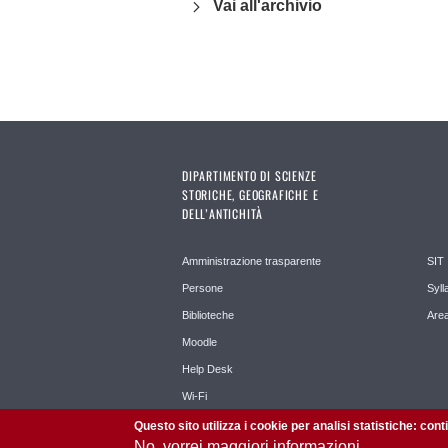
Vai all'archivio
DIPARTIMENTO DI SCIENZE
STORICHE, GEOGRAFICHE E
DELL’ANTICHITÀ
Amministrazione trasparente
SIT
Persone
Syll
Biblioteche
Area
Moodle
Help Desk
Wi-Fi
Questo sito utilizza i cookie per analisi statistiche: con
No, vorrei maggiori informazioni