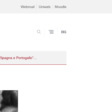
Webmail
Uniweb
Moodle
ENG
SEARCH
Giulia Albanese, "Dittature mediterranee. Fascismo e colpo di stato in Italia, Spagna e Portogallo", Roma-Bari, Laterza, 2016