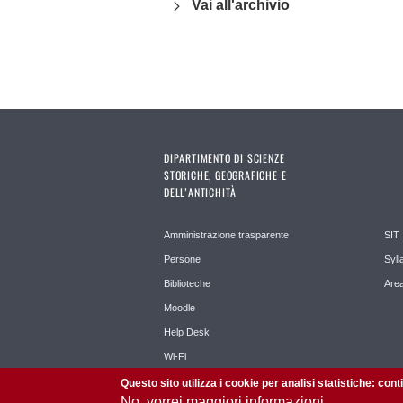
Vai all'archivio
DIPARTIMENTO DI SCIENZE
STORICHE, GEOGRAFICHE E
DELL’ANTICHITÀ
Amministrazione trasparente
SIT
Persone
Syll
Biblioteche
Area
Moodle
Help Desk
Wi-Fi
Questo sito utilizza i cookie per analisi statistiche: con
No, vorrei maggiori informazioni