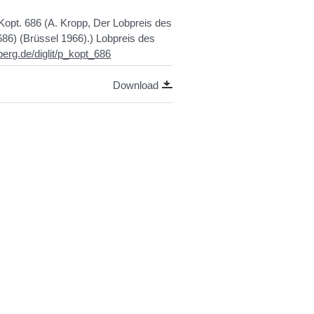
Kopt. 686 (A. Kropp, Der Lobpreis des
686) (Brüssel 1966).) Lobpreis des
lberg.de/diglit/p_kopt_686
Download