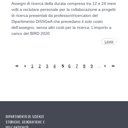
Assegni di ricerca della durata compresa tra 12 e 24 mesi
volti a reclutare personale per la collaborazione a progetti
di ricerca presentati da professori/ricercatori del
Dipartimento DiSSGeA che prevedano il solo costo
dell’assegno, senza altri costi per la ricerca. L’importo a
carico del BIRD 2020
Leggi
1
2
3
4
5
6
7
8
9
…
Pages
DIPARTIMENTO DI SCIENZE
STORICHE, GEOGRAFICHE E
DELL’ANTICHITÀ