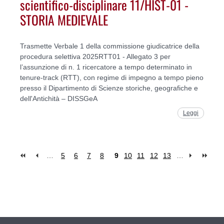
scientifico-disciplinare 11/HIST-01 -
STORIA MEDIEVALE
Trasmette Verbale 1 della commissione giudicatrice della
procedura selettiva 2025RTT01 - Allegato 3 per
l’assunzione di n. 1 ricercatore a tempo determinato in
tenure-track (RTT), con regime di impegno a tempo pieno
presso il Dipartimento di Scienze storiche, geografiche e
dell'Antichità – DISSGeA
Leggi
…
5
6
7
8
9
10
11
12
13
…
Pages