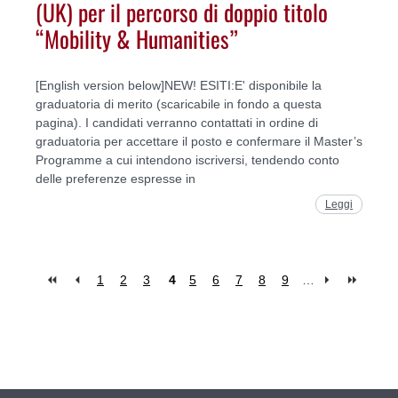
(UK) per il percorso di doppio titolo
“Mobility & Humanities”
[English version below]NEW! ESITI:E' disponibile la
graduatoria di merito (scaricabile in fondo a questa
pagina). I candidati verranno contattati in ordine di
graduatoria per accettare il posto e confermare il Master’s
Programme a cui intendono iscriversi, tendendo conto
delle preferenze espresse in
Leggi
1
2
3
4
5
6
7
8
9
…
Pages