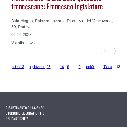
francescane: Francesco legislatore
Aula Magna, Palazzo Luzzatto Dina - Via del Vescovado,
30, Padova
04.12.2025
Vai alla news...
Leggi
« first
13
‹ previous
14
15
…
16
8
…
9
next ›
10
11
last »
12
Pages
DIPARTIMENTO DI SCIENZE
STORICHE, GEOGRAFICHE E
DELL’ANTICHITÀ