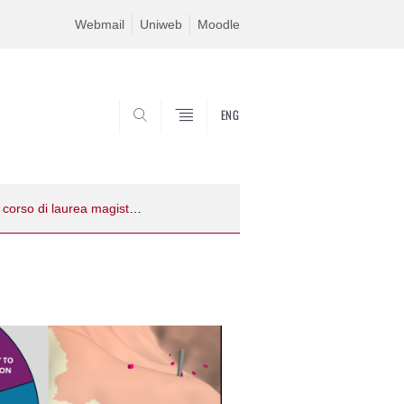
Webmail
Uniweb
Moodle
ENG
SEARCH
Raccontare i territori tra GIS e mappature collettive. L’esperienza del corso di laurea magistrale in Local Development