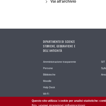
Vai all'archivio
DIPARTIMENTO DI SCIENZE
STORICHE, GEOGRAFICHE E
DELL’ANTICHITÀ
Amministrazione trasparente
SIT
Persone
Syll
Biblioteche
Area
Moodle
Help Desk
Wi-Fi
Questo sito utilizza i cookie per analisi statistiche: con
No, vorrei maggiori informazioni