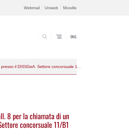
Webmail
Uniweb
Moodle
ENG
SEARCH
Procedura valutativa 2019PA244 – all. 8 per la chiamata di un Prof. di II fascia, presso il DISSGeA. Settore concorsuale 11/B1 – GEOGRAFIA (SSD M-GGR/01 – GEOGRAFIA): DRe di approvazione atti, All. al Verbale n. 3, All. al Verbale n. 4
l. 8 per la chiamata di un
. Settore concorsuale 11/B1