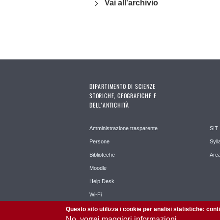
Vai all'archivio
DIPARTIMENTO DI SCIENZE
STORICHE, GEOGRAFICHE E
DELL’ANTICHITÀ
Amministrazione trasparente
SIT
Persone
Syll
Biblioteche
Area
Moodle
Help Desk
Wi-Fi
Questo sito utilizza i cookie per analisi statistiche: con
No, vorrei maggiori informazioni