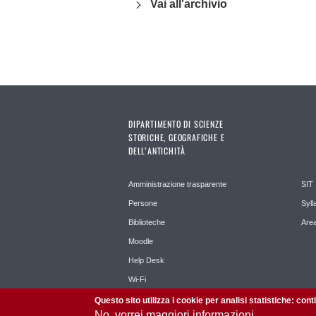
Vai all'archivio
DIPARTIMENTO DI SCIENZE
STORICHE, GEOGRAFICHE E
DELL’ANTICHITÀ
Amministrazione trasparente
SIT
Persone
Syll
Biblioteche
Area
Moodle
Help Desk
Wi-Fi
Questo sito utilizza i cookie per analisi statistiche: con
No, vorrei maggiori informazioni