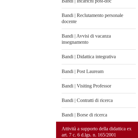
Bandi | Incarichi post-doc
Bandi | Reclutamento personale
docente
Bandi | Avvisi di vacanza
insegnamento
Bandi | Didattica integrativa
Bandi | Post Lauream
Bandi | Visiting Professor
Bandi | Contratti di ricerca
Bandi | Borse di ricerca
Attività a supporto della didattica ex
art. 7 c. 6 d.lgs. n. 165/2001