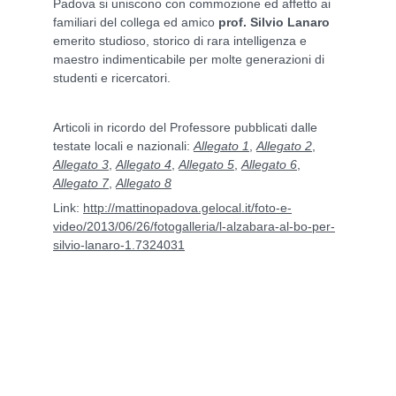
Padova si uniscono con commozione ed affetto ai
familiari del collega ed amico
prof. Silvio Lanaro
emerito studioso, storico di rara intelligenza e
maestro indimenticabile per molte generazioni di
studenti e ricercatori.
Articoli in ricordo del Professore pubblicati dalle
testate locali e nazionali:
Allegato 1
,
Allegato 2
,
Allegato 3
,
Allegato 4
,
Allegato 5
,
Allegato 6
,
Allegato 7
,
Allegato 8
Link:
http://mattinopadova.gelocal.it/foto-e-
video/2013/06/26/fotogalleria/l-alzabara-al-bo-per-
silvio-lanaro-1.7324031