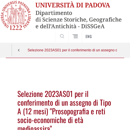
SEARCH
ENG
Selezione 2023AS01 per il conferimento di un assegno di Tipo A 
Vai
al
contenuto
Selezione 2023AS01 per il
conferimento di un assegno di Tipo
A (12 mesi) "Prosopografia e reti
socio-economiche di età
medioassira"