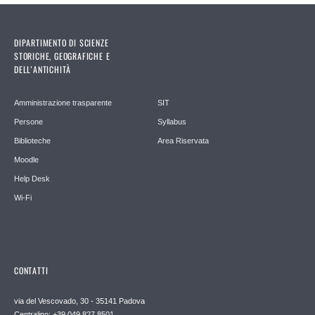
DIPARTIMENTO DI SCIENZE
STORICHE, GEOGRAFICHE E
DELL’ANTICHITÀ
Amministrazione trasparente
SIT
Persone
Syllabus
Biblioteche
Area Riservata
Moodle
Help Desk
Wi-Fi
CONTATTI
via del Vescovado, 30 - 35141 Padova
Centralino: +39 049 827 8501