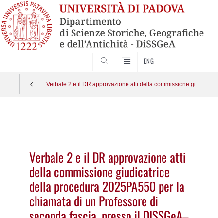
SEARCH
ENG
Verbale 2 e il DR approvazione atti della commissione giudic
Vai
al
contenuto
Verbale 2 e il DR approvazione atti
della commissione giudicatrice
della procedura 2025PA550 per la
chiamata di un Professore di
seconda fascia, presso il DISSGeA–