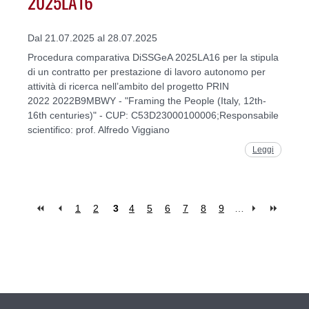
2025LA16
Dal 21.07.2025 al 28.07.2025
Procedura comparativa DiSSGeA 2025LA16 per la stipula
di un contratto per prestazione di lavoro autonomo per
attività di ricerca nell’ambito del progetto PRIN
2022 2022B9MBWY - "Framing the People (Italy, 12th-
16th centuries)" - CUP: C53D23000100006;Responsabile
scientifico: prof. Alfredo Viggiano
Leggi
1
2
3
4
5
6
7
8
9
…
Pages