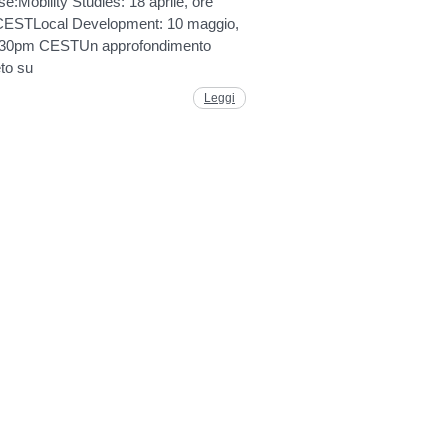
ese:Mobility Studies: 18 aprile, ore
CESTLocal Development: 10 maggio,
.30pm CESTUn approfondimento
to su
Leggi