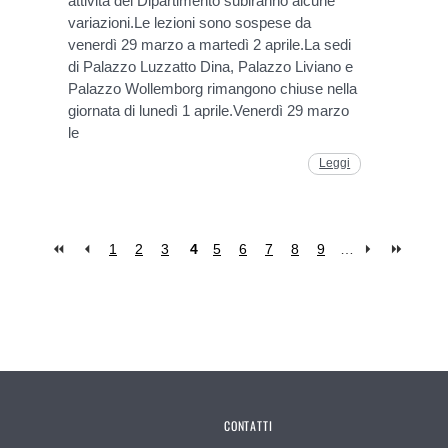
attività del Dipartimento subiranno alcune
variazioni.Le lezioni sono sospese da
venerdì 29 marzo a martedì 2 aprile.La sedi
di Palazzo Luzzatto Dina, Palazzo Liviano e
Palazzo Wollemborg rimangono chiuse nella
giornata di lunedì 1 aprile.Venerdì 29 marzo
le
Leggi
1
2
3
4
5
6
7
8
9
…
CONTATTI