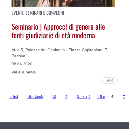
EVENTI, SEMINARI E CONVEGNI
Seminario | Approcci di genere alle
fonti giudiziarie di età moderna
Aula 5, Palazzo del Capitanio - Piazza Capitaniato, 7,
Padova
08.04.2026
Vai alla news...
Leggi
« first
‹ previous
8
9
10
…
2
…
3
next ›
4
last »
5
6
7
Pages