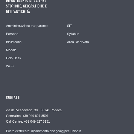
DIPARTIMENTO DI SCIENZE
STORICHE, GEOGRAFICHE E
DELL’ANTICHITÀ
Amministrazione trasparente
SIT
Persone
Syllabus
Biblioteche
Area Riservata
Moodle
Help Desk
Wi-Fi
CONTATTI
via del Vescovado, 30 - 35141 Padova
Centralino: +39 049 827 8501
Call Centre: +39 049 827 3131
Posta certificata: dipartimento.dissgea@pec.unipd.it