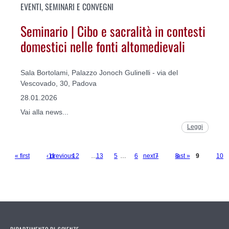
EVENTI, SEMINARI E CONVEGNI
Seminario | Cibo e sacralità in contesti
domestici nelle fonti altomedievali
Sala Bortolami, Palazzo Jonoch Gulinelli - via del
Vescovado, 30, Padova
28.01.2026
Vai alla news...
Leggi
« first
‹ previous
11
12
…
13
5
…
6
next ›
7
last »
8
9
10
Pages