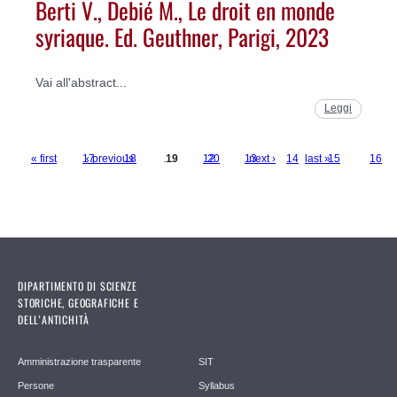
Berti V., Debié M., Le droit en monde
syriaque. Ed. Geuthner, Parigi, 2023
Vai all'abstract...
Leggi
« first
17
‹ previous
18
…
19
12
20
13
next ›
14
last »
15
16
Pages
DIPARTIMENTO DI SCIENZE
STORICHE, GEOGRAFICHE E
DELL’ANTICHITÀ
Amministrazione trasparente
SIT
Persone
Syllabus