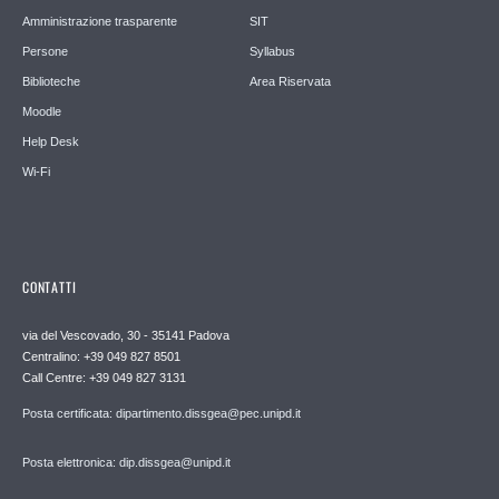
Amministrazione trasparente
SIT
Persone
Syllabus
Biblioteche
Area Riservata
Moodle
Help Desk
Wi-Fi
CONTATTI
via del Vescovado, 30 - 35141 Padova
Centralino: +39 049 827 8501
Call Centre: +39 049 827 3131
Posta certificata: dipartimento.dissgea@pec.unipd.it
Posta elettronica: dip.dissgea@unipd.it