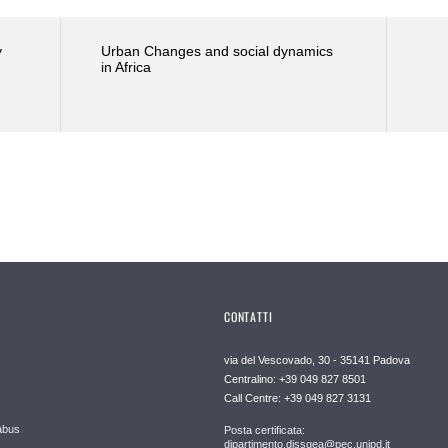
y
Urban Changes and social dynamics
in Africa
CONTATTI
via del Vescovado, 30 - 35141 Padova
Centralino: +39 049 827 8501
Call Centre: +39 049 827 3131
abus
Posta certificata:
dipartimento.dissgea@pec.unipd.it