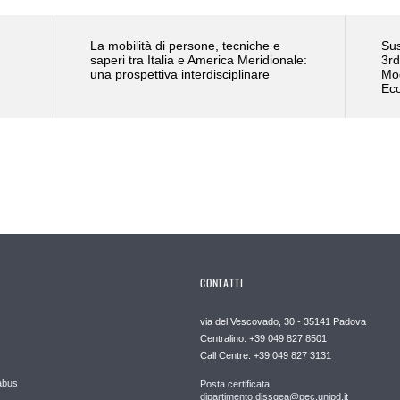
La mobilità di persone, tecniche e
Su
saperi tra Italia e America Meridionale:
3rd
una prospettiva interdisciplinare
Mod
Ec
CONTATTI
via del Vescovado, 30 - 35141 Padova
Centralino: +39 049 827 8501
Call Centre: +39 049 827 3131
abus
Posta certificata:
dipartimento.dissgea@pec.unipd.it